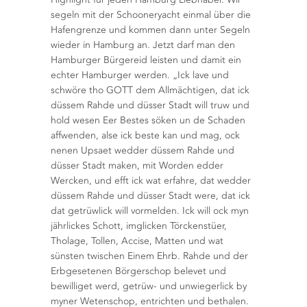
segeln mit der Schooneryacht einmal über die
Hafengrenze und kommen dann unter Segeln
wieder in Hamburg an. Jetzt darf man den
Hamburger Bürgereid leisten und damit ein
echter Hamburger werden. „Ick lave und
schwöre tho GOTT dem Allmächtigen, dat ick
düssem Rahde und düsser Stadt will truw und
hold wesen Eer Bestes söken un de Schaden
affwenden, alse ick beste kan und mag, ock
nenen Upsaet wedder düssem Rahde und
düsser Stadt maken, mit Worden edder
Wercken, und efft ick wat erfahre, dat wedder
düssem Rahde und düsser Stadt were, dat ick
dat getrüwlick will vormelden. Ick will ock myn
jährlickes Schott, imglicken Törckenstüer,
Tholage, Tollen, Accise, Matten und wat
sünsten twischen Einem Ehrb. Rahde und der
Erbgesetenen Börgerschop belevet und
bewilliget werd, getrüw- und unwiegerlick by
myner Wetenschop, entrichten und bethalen.