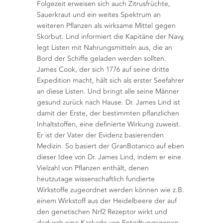
Folgezeit erweisen sich auch Zitrusfrüchte,
Sauerkraut und ein weites Spektrum an
weiteren Pflanzen als wirksame Mittel gegen
Skorbut. Lind informiert die Kapitäne der Navy,
legt Listen mit Nahrungsmitteln aus, die an
Bord der Schiffe geladen werden sollten.
James Cook, der sich 1776 auf seine dritte
Expedition macht, hält sich als erster Seefahrer
an diese Listen. Und bringt alle seine Männer
gesund zurück nach Hause. Dr. James Lind ist
damit der Erste, der bestimmten pflanzlichen
Inhaltstoffen, eine definierte Wirkung zuweist.
Er ist der Vater der Evidenz basierenden
Medizin. So basiert der GranBotanico auf eben
dieser Idee von Dr. James Lind, indem er eine
Vielzahl von Pflanzen enthält, denen
heutzutage wissenschaftlich fundierte
Wirkstoffe zugeordnet werden können wie z.B.
einem Wirkstoff aus der Heidelbeere der auf
den genetischen Nrf2 Rezeptor wirkt und
dadurch eine Kaskade von Entgiftungsgenen